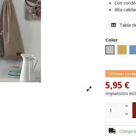
Con cordón
Alta calida
Tabla de
Color
Gris claro
Camel
a
Últimas unida
5,95 €
Impuestos inc
Cómpra