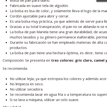
Bolsa de pan para diario.
Fabricada en suave tela de algodón.
La bolsa es lisa de color, y solamente lleva el logo de la mar
Cordón ajustable para abrir y cerrar.
Es una bolsa muy práctica, ya que además de servir para lle
Gracias a su total transpiración, el pan no se ablanda ni s
La bolsa de pan Mariela tiene una gran durabilidad, de acu
muchos lavados y su género permanece inalterable, perman
Durante su fabricación se han empleado materias de alta c
productos.
La bolsa de pan tiene una hechura óptima, es decir, tiene c
Composición: Se presenta en
tres colores: gris claro, camel 
Se recomienda:
No utilizar lejía, ya que estropea los colores y además acort
No limpieza en seco.
No utilizar secadora.
Se recomienda lavar en agua fría o a temperatura no super
Si se lava a máquina, utilizar un ciclo suave.
Alta calidad.