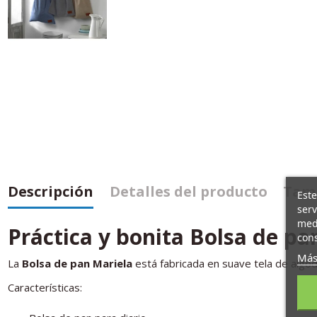
Descripción
Detalles del producto
Tamb
Este
serv
medi
Práctica y bonita Bolsa de pa
cons
Más
La
Bolsa de pan Mariela
está fabricada en suave tela de algod
Características: