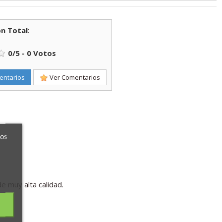
n Total
:
0
/
5
-
0
Votos
entarios
Ver Comentarios
ros
de muy alta calidad.