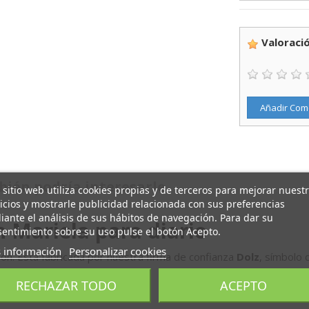
Valoració
Añadir Com
ién podría interesarle
 sitio web utiliza cookies propias y de terceros para mejorar nuest
icios y mostrarle publicidad relacionada con sus preferencias
ante el análisis de sus hábitos de navegación. Para dar su
n Mariela para diario
entimiento sobre su uso pulse el botón Acepto.
 información
Personalizar cookies
ón. Está fabricada por nuestra firma de confianza
Dolz
, símbolo 
RECHAZAR TODO
ACEPTO