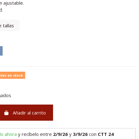
 ajustable.
d.
 tallas
zul cielo
des en stock
luidos
Añadir al carrito
lo ahora
y recíbelo
entre
2/9/26
y
3/9/26
con
CTT 24