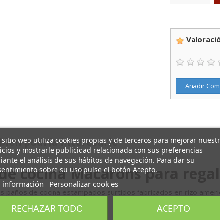
Valoració
Añadir Com
 sitio web utiliza cookies propias y de terceros para mejorar nuest
ién podría interesarle
icios y mostrarle publicidad relacionada con sus preferencias
ante el análisis de sus hábitos de navegación. Para dar su
 de cocina Macarons para regal
entimiento sobre su uso pulse el botón Acepto.
 información
Personalizar cookies
s paños de cocina estampados surtidos fabricados en rizo ameri
RECHAZAR TODO
ACEPTO