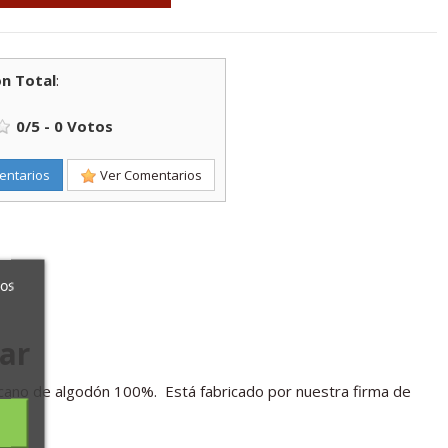
n Total
:
0
/
5
-
0
Votos
entarios
Ver Comentarios
ros
ar
cano de algodón 100%. Está fabricado por nuestra firma de