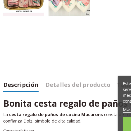
Este
Descripción
Detalles del producto
Tamb
serv
medi
Bonita cesta regalo de paños
cons
Más
La
cesta regalo de paños de cocina Macarons
consta de tre
confianza Dolz, símbolo de alta calidad.
Características: