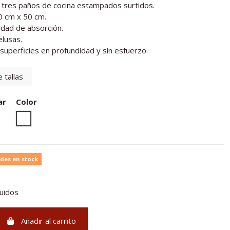
 tres paños de cocina estampados surtidos.
0 cm x 50 cm.
idad de absorción.
elusas.
 superficies en profundidad y sin esfuerzo.
 tallas
ar
Color
Unico
des en stock
luidos
Añadir al carrito