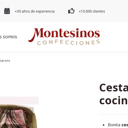
+30 años de experiencia
+10.000 clientes
s somos
acarons
Cesta
coci
Bonita
ce