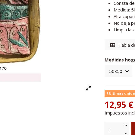
Consta de
Medida: 5
Alta capac
No deja p
Limpia las
Tabla de
Medidas hog
Últimas unida
12,95 €
Impuestos inc