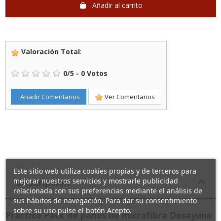
Añadir al carrito
Valoración Total
:
0
/
5
-
0
Votos
Añadir Comentarios
Ver Comentarios
Este sitio web utiliza cookies propias y de terceros para
mejorar nuestros servicios y mostrarle publicidad
Descripción
relacionada con sus preferencias mediante el análisis de
sus hábitos de navegación. Para dar su consentimiento
sobre su uso pulse el botón Acepto.
Práctico Pack de paños de microfibra Desayuno