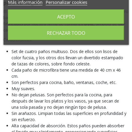
Más información
Personalizar cookies
para tu hogar
El
pack de paños de microfibra Desayuno
es un set de cuatro
ACEPTO
bayetas de microfibra surtidas con bonitos estampados. Están
fabricadas por nuestra firma de confianza
Dolz,
símbolo de alta
calidad.
RECHAZAR TODO
Características:
Set de cuatro paños multiuso. Dos de ellos son lisos de
color fucsia, y los otros dos llevan un divertido estampado
de tazas de colores, sobre fondo celeste.
Cada paño de microfibra tiene una medida de 40 cm x 46
cm.
Son perfectos para cocina, baño, ventanas, coche, etc.
Muy suaves.
No dejan pelusas. Son perfectos para la cocina, para
después de lavar los platos y los vasos, ya que secan de
una sola pasada y no dejan ningún tipo de pelusa.
Sin arañazos. Limpian todas las superficies en profundidad y
sin esfuerzo.
Alta capacidad de absorción. Estos paños pueden absorber
el líquido muy rápidamente, proporcionando superficies