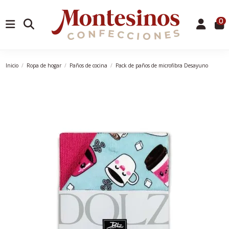
0
Inicio
Ropa de hogar
Paños de cocina
Pack de paños de microfibra Desayuno