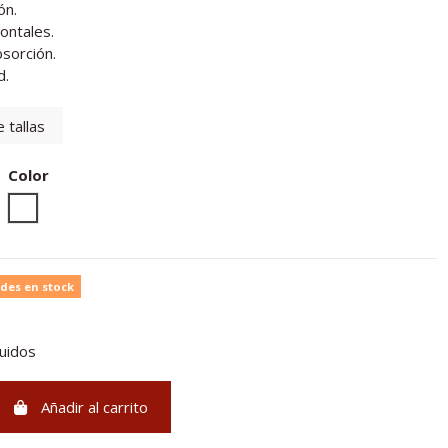
ón.
rontales.
sorción.
d.
 tallas
Color
Unico
des en stock
luidos
Añadir al carrito