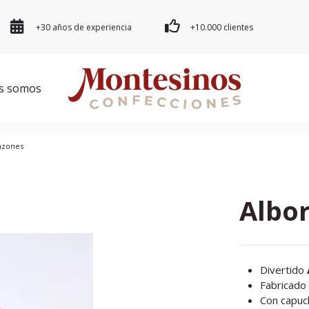
+30 años de experiencia
+10.000 clientes
s somos
azones
Albo
Divertido
Fabricado
Con capuc