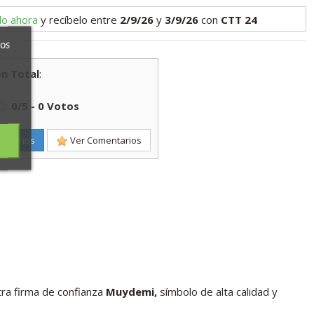
lo ahora
y recíbelo
entre
2/9/26
y
3/9/26
con
CTT 24
ros
n Total
:
0
/
5
-
0
Votos
entarios
Ver Comentarios
ra firma de confianza
Muydemi,
símbolo de alta calidad y