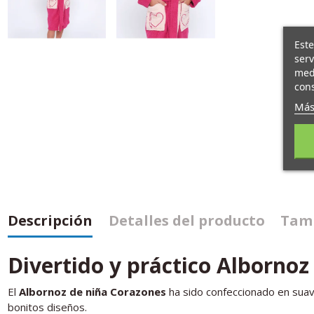
Este
serv
medi
cons
Más
Descripción
Detalles del producto
Tamb
Divertido y práctico Albornoz
El
Albornoz de niña Corazones
ha sido confeccionado en suav
bonitos diseños.