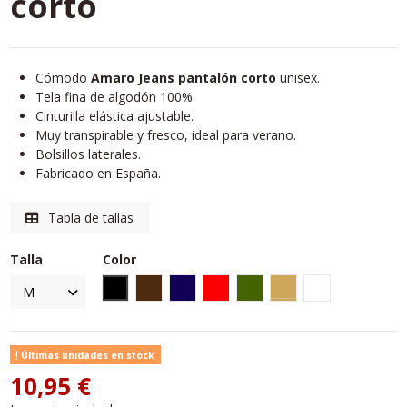
corto
Cómodo
Amaro Jeans pantalón corto
unisex.
Tela fina de algodón 100%.
Cinturilla elástica ajustable.
Muy transpirable y fresco, ideal para verano.
Bolsillos laterales.
Fabricado en España.
Tabla de tallas
Talla
Color
Negro
Marrón
Azul marino
Rojo
Verde caqui
Camel
Blanco
Últimas unidades en stock
10,95 €