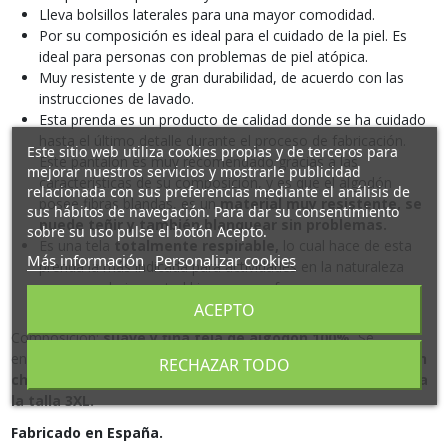
Lleva bolsillos laterales para una mayor comodidad.
Por su composición es ideal para el cuidado de la piel. Es
ideal para personas con problemas de piel atópica.
Muy resistente y de gran durabilidad, de acuerdo con las
instrucciones de lavado.
Esta prenda es un producto de calidad donde se ha cuidado
hasta el último detalle durante el proceso de fabricación.
Este sitio web utiliza cookies propias y de terceros para
Este pantalón es muy recomendado gracias a las
mejorar nuestros servicios y mostrarle publicidad
características de su composición, y es que el algodón
relacionada con sus preferencias mediante el análisis de
posee fibras blandas, es un
material muy resistente, se
sus hábitos de navegación. Para dar su consentimiento
puede teñir y también blanquear sin problemas.
sobre su uso pulse el botón Acepto.
Es una tela
totalmente respirable,
lo cual hace de esta
Más información
Personalizar cookies
prenda la más indicada para actividades en la naturaleza
como senderismo, trekking... por su frescura y
ACEPTO
transpiración, además de tener un fácil mantenimiento.
Composición:
suave y fina tela de algodón 100%.
Se
encuentra en los colores:
rojo, verde, camel, marino, marrón
RECHAZAR TODO
chocolate, negro y blanco.
Se fabrica desde la
talla M hasta
la talla 3XL.
Fabricado en España.