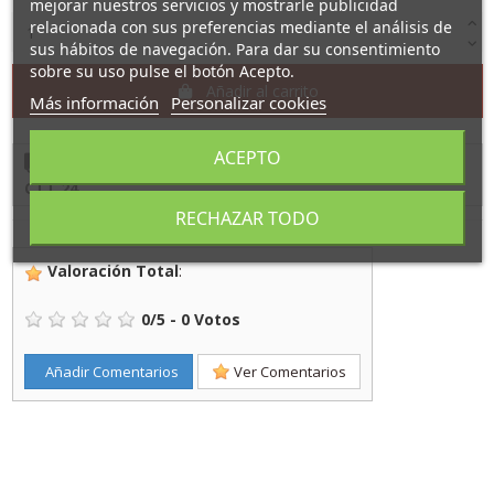
mejorar nuestros servicios y mostrarle publicidad
relacionada con sus preferencias mediante el análisis de
sus hábitos de navegación. Para dar su consentimiento
sobre su uso pulse el botón Acepto.
Añadir al carrito
Más información
Personalizar cookies
ACEPTO
Cómpralo ahora
y recíbelo
entre
2/9/26
y
3/9/26
con
CTT 24
RECHAZAR TODO
Valoración Total
:
0
/
5
-
0
Votos
Añadir Comentarios
Ver Comentarios