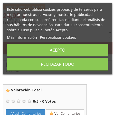
Últimas unidades en stock
Este sitio web utiliza cookies propias y de terceros para
24,95 €
mejorar nuestros servicios y mostrarle publicidad
relacionada con sus preferencias mediante el análisis de
Impuestos incluidos
sus hábitos de navegación. Para dar su consentimiento
sobre su uso pulse el botón Acepto.
Más información
Personalizar cookies
Añadir al carrito
ACEPTO
RECHAZAR TODO
Cómpralo ahora
y recíbelo
entre
2/9/26
y
3/9/26
con
CTT 24
Valoración Total
:
0
/
5
-
0
Votos
Añadir Comentarios
Ver Comentarios