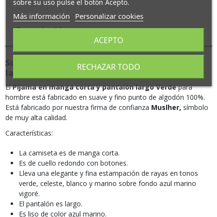
sobre su uso pulse el botón Acepto.
Más información
Personalizar cookies
Descripción
ACEPTO
Suave Pijama en manga corta y pantalón
RECHAZAR TODO
largo Verde en Algodón 100%
El
Pijama en manga corta y pantalón largo Verde
para
hombre está fabricado en suave y fino punto de algodón 100%.
Está fabricado por nuestra firma de confianza
Muslher,
símbolo
de muy alta calidad.
Características:
La camiseta es de manga corta.
Es de cuello redondo con botones.
Lleva una elegante y fina estampación de rayas en tonos
verde, celeste, blanco y marino sobre fondo azul marino
vigoré.
El pantalón es largo.
Es liso de color azul marino.