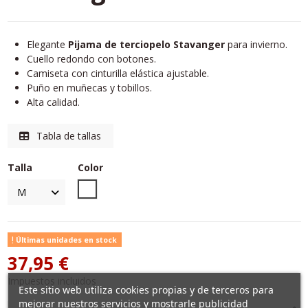
Elegante
Pijama de terciopelo Stavanger
para invierno.
Cuello redondo con botones.
Camiseta con cinturilla elástica ajustable.
Puño en muñecas y tobillos.
Alta calidad.
Tabla de tallas
Talla
Color
Unico
Últimas unidades en stock
37,95 €
Impuestos incluidos
Este sitio web utiliza cookies propias y de terceros para
mejorar nuestros servicios y mostrarle publicidad