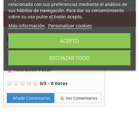
relacionada con sus preferencias mediante el análisis de
sus hábitos de navegación. Para dar su consentimiento
sobre su uso pulse el botón Acepto.
Añadir al carrito
Más información
Personalizar cookies
Cómpralo ahora
y recíbelo
entre
2/9/26
y
3/9/26
con
ACEPTO
CTT 24
RECHAZAR TODO
Valoración Total
:
0
/
5
-
0
Votos
Añadir Comentarios
Ver Comentarios