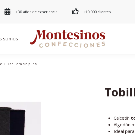
+30 años de experiencia
+10.000 clientes
s somos
re
Tobillero sin puño
Tobil
Calcetín
t
Algodón m
Ideal par