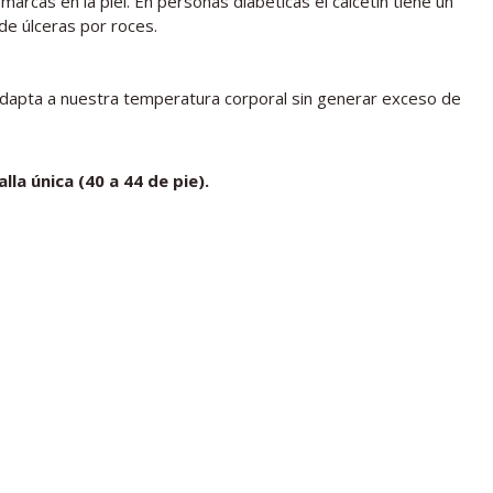
arcas en la piel. En personas diabéticas el calcetín tiene un
de úlceras por roces.
e adapta a nuestra temperatura corporal sin generar exceso de
alla única (40 a 44 de pie).