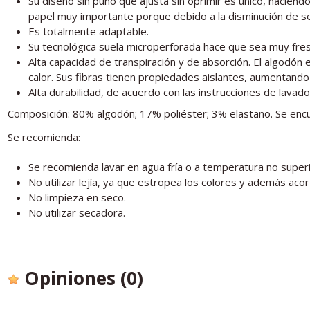
Su diseño sin puño que ajusta sin oprimir es único, haciénd
papel muy importante porque debido a la disminución de sen
Es totalmente adaptable.
Su tecnológica suela microperforada hace que sea muy fres
Alta capacidad de transpiración y de absorción. El algodón
calor. Sus fibras tienen propiedades aislantes, aumentando 
Alta durabilidad, de acuerdo con las instrucciones de lavado
Composición: 80% algodón; 17% poliéster; 3% elastano. Se encu
Se recomienda:
Se recomienda lavar en agua fría o a temperatura no superio
No utilizar lejía, ya que estropea los colores y además acort
No limpieza en seco.
No utilizar secadora.
Opiniones
(0)