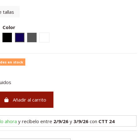
 tallas
Color
Negro
Azul marino
Gris
Blanco
des en stock
luidos
Añadir al carrito
lo ahora
y recíbelo
entre
2/9/26
y
3/9/26
con
CTT 24