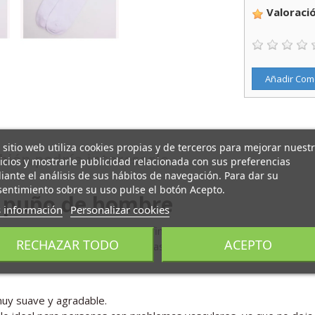
Valoració
Añadir Com
 sitio web utiliza cookies propias y de terceros para mejorar nuest
ién podría interesarle
icios y mostrarle publicidad relacionada con sus preferencias
ante el análisis de sus hábitos de navegación. Para dar su
entimiento sobre su uso pulse el botón Acepto.
n puño de hombre
 información
Personalizar cookies
e está confeccionado en suave y fino algodón de alta calidad y re
RECHAZAR TODO
ACEPTO
ideal para personas con problemas vasculares. Está fabricado por 
uy suave y agradable.