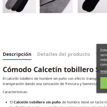
Este
Descripción
Detalles del producto
Tamb
serv
medi
cons
Cómodo Calcetín tobillero Si
Más
El calcetín tobillero de hombre sin puño con efecto transpirabl
transpiración dando una sensación de frescura y bienestar. Es 
Características:
El
Calcetín tobillero sin puño
de hombre tiene un tacto m