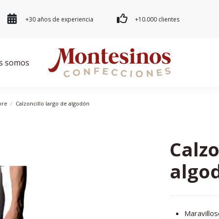
+30 años de experiencia
+10.000 clientes
s somos
bre
Calzoncillo largo de algodón
Calzo
algo
Maravillo