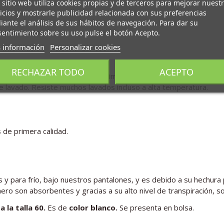
 sitio web utiliza cookies propias y de terceros para mejorar nuest
icios y mostrarle publicidad relacionada con sus preferencias
ante el análisis de sus hábitos de navegación. Para dar su
ado interior.
entimiento sobre su uso pulse el botón Acepto.
 información
Personalizar cookies
.
RECHAZAR TODO
ACEPTO
an y garantizan libertad de movimiento.
de lavado. Resiste muchos lavados incluso a alta temperatura.
 de primera calidad.
ara frío, bajo nuestros pantalones, y es debido a su hechura pe
ro son absorbentes y gracias a su alto nivel de transpiración, son
a la talla 60.
Es de
color blanco.
Se presenta en bolsa.