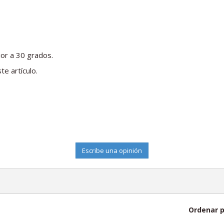
ior a 30 grados.
te artículo.
Escribe una opinión
Ordenar p