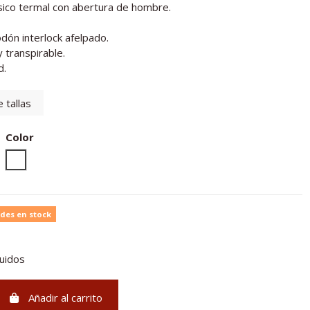
sico termal con abertura de hombre.
dón interlock afelpado.
y transpirable.
d.
 tallas
Color
Blanco
des en stock
luidos
Añadir al carrito