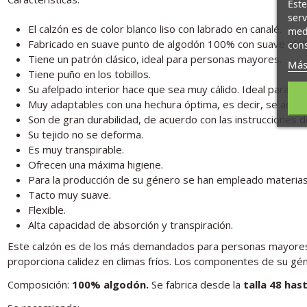
Este
serv
El calzón es de color blanco liso con labrado en canalé.
medi
Fabricado en suave punto de algodón 100% con suave afelp
cons
Tiene un patrón clásico, ideal para personas mayores.
Más
Tiene puño en los tobillos.
Su afelpado interior hace que sea muy cálido. Ideal para frío
Muy adaptables con una hechura óptima, es decir, se adapt
Son de gran durabilidad, de acuerdo con las instrucciones 
Su tejido no se deforma.
Es muy transpirable.
Ofrecen una máxima higiene.
Para la producción de su género se han empleado materias
Tacto muy suave.
Flexible.
Alta capacidad de absorción y transpiración.
Este calzón es de los más demandados para personas mayores y p
proporciona calidez en climas fríos. Los componentes de su géne
Composición:
100% algodón.
Se fabrica desde la
talla 48 hast