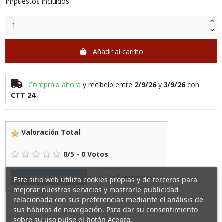
Impuestos incluidos
Añadir al carrito
Cómpralo ahora
y recíbelo
entre
2/9/26
y
3/9/26
con
CTT 24
Valoración Total
:
0
/
5
-
0
Votos
Añadir Comentarios
Ver Comentarios
Este sitio web utiliza cookies propias y de terceros para
mejorar nuestros servicios y mostrarle publicidad
relacionada con sus preferencias mediante el análisis de
sus hábitos de navegación. Para dar su consentimiento
sobre su uso pulse el botón Acepto.