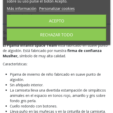
sobre su uso pulse el botón Acepto.
Más información
Personalizar cookies
Descripción
ACEPTO
Suave y divertido Pijama infantil Space Team
RECHAZAR TODO
para niño
El Pijama infantil Space Team
está fabricado en suave punto
de algodón. Está fabricado por nuestra
firma de confianza
Muslher,
símbolo de muy alta calidad.
Características:
Pijama de invierno de niño fabricado en suave punto de
algodón.
Sin afelpado interior.
La camiseta lleva una divertida estampación de simpáticos
animales en el espacio en tonos rojo, amarillo y gris sobre
fondo gris perla.
Cuello redondo con botones.
Lleva puño en las muñecas y en la cinturilla de la camiseta.