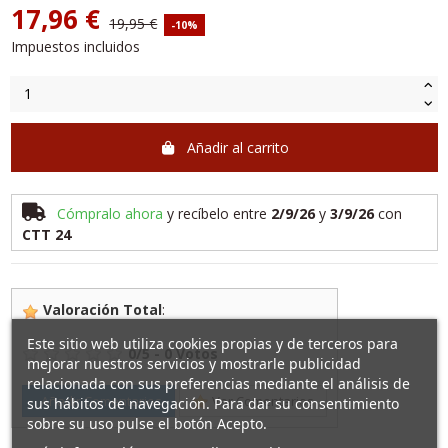
17,96 €
19,95 €
-10%
Impuestos incluidos
Añadir al carrito
Cómpralo ahora
y recíbelo
entre
2/9/26
y
3/9/26
con
CTT 24
Valoración Total
:
Este sitio web utiliza cookies propias y de terceros para
0
/
5
-
0
Votos
mejorar nuestros servicios y mostrarle publicidad
relacionada con sus preferencias mediante el análisis de
Añadir Comentarios
Ver Comentarios
sus hábitos de navegación. Para dar su consentimiento
sobre su uso pulse el botón Acepto.