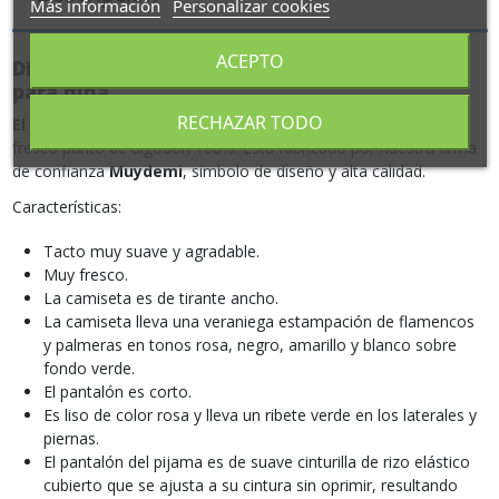
Más información
Personalizar cookies
ACEPTO
Divertido y fresco Pijama California Beach
para niña
RECHAZAR TODO
El Pijama California Beach
de niña está fabricado en suave y
fresco punto de algodón 100%. Está fabricado por nuestra firma
de confianza
Muydemi
, símbolo de diseño y alta calidad.
Características:
Tacto muy suave y agradable.
Muy fresco.
La camiseta es de tirante ancho.
La camiseta lleva una veraniega estampación de flamencos
y palmeras en tonos rosa, negro, amarillo y blanco sobre
fondo verde.
El pantalón es corto.
Es liso de color rosa y lleva un ribete verde en los laterales y
piernas.
El pantalón del pijama es de suave cinturilla de rizo elástico
cubierto que se ajusta a su cintura sin oprimir, resultando