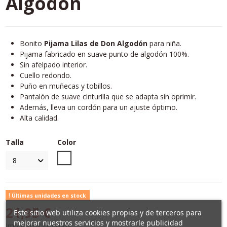
Algodón
Bonito
Pijama Lilas de Don Algodón
para niña.
Pijama fabricado en suave punto de algodón 100%.
Sin afelpado interior.
Cuello redondo.
Puño en muñecas y tobillos.
Pantalón de suave cinturilla que se adapta sin oprimir.
Además, lleva un cordón para un ajuste óptimo.
Alta calidad.
Talla
Color
Unico
Últimas unidades en stock
21,95 €
Este sitio web utiliza cookies propias y de terceros para
mejorar nuestros servicios y mostrarle publicidad
Impuestos incluidos