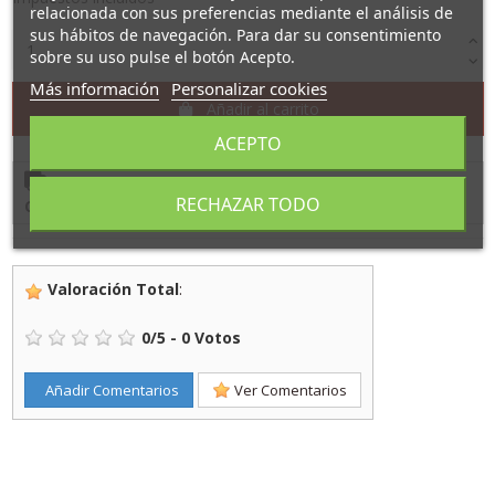
relacionada con sus preferencias mediante el análisis de
sus hábitos de navegación. Para dar su consentimiento
sobre su uso pulse el botón Acepto.
Más información
Personalizar cookies
Añadir al carrito
ACEPTO
Cómpralo ahora
y recíbelo
entre
2/9/26
y
3/9/26
con
RECHAZAR TODO
CTT 24
Valoración Total
:
0
/
5
-
0
Votos
Añadir Comentarios
Ver Comentarios