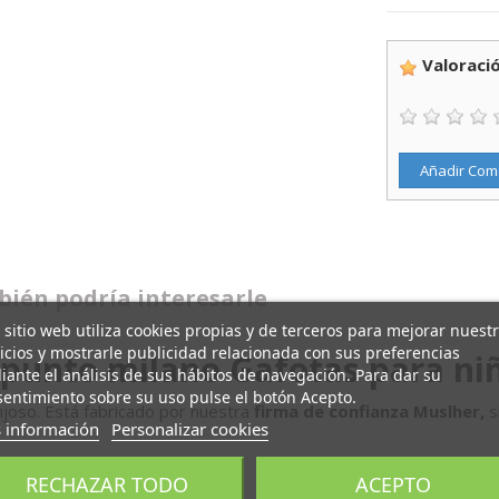
Valoració
Añadir Com
ién podría interesarle
 sitio web utiliza cookies propias y de terceros para mejorar nuest
icios y mostrarle publicidad relacionada con sus preferencias
 punto milano Gafotas para ni
ante el análisis de sus hábitos de navegación. Para dar su
entimiento sobre su uso pulse el botón Acepto.
joso. Está fabricado por nuestra
firma de confianza Muslher,
s
 información
Personalizar cookies
RECHAZAR TODO
ACEPTO
 punto milano.