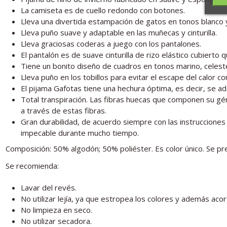
La camiseta es de cuello redondo con botones.
Lleva una divertida estampación de gatos en tonos blanco y
Lleva puño suave y adaptable en las muñecas y cinturilla.
Lleva graciosas coderas a juego con los pantalones.
El pantalón es de suave cinturilla de rizo elástico cubiert
Tiene un bonito diseño de cuadros en tonos marino, celeste
Lleva puño en los tobillos para evitar el escape del calor co
El pijama Gafotas tiene una hechura óptima, es decir, se a
Total transpiración. Las fibras huecas que componen su gén
a través de estas fibras.
Gran durabilidad, de acuerdo siempre con las instruccion
impecable durante mucho tiempo.
Composición: 50% algodón; 50% poliéster. Es color único. Se pre
Se recomienda:
Lavar del revés.
No utilizar lejía, ya que estropea los colores y además acort
No limpieza en seco.
No utilizar secadora.