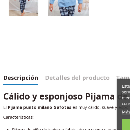
Descripción
Detalles del producto
Tamb
Este
serv
Cálido y esponjoso Pijama de
medi
cons
El
Pijama punto milano Gafotas
es muy cálido, suave y espon
Más
Características:
Pijama de niño de invierno fabricado en suave y esponjoso