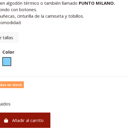
 en algodón térmico o también llamado
PUNTO MILANO.
dondo con botones.
ñecas, cinturilla de la camiseta y tobillos.
 comodidad.
 tallas
Color
Azul claro
des en stock
luidos
Añadir al carrito