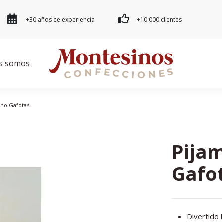
+30 años de experiencia
+10.000 clientes
s somos
ano Gafotas
Pija
Gafo
Divertido