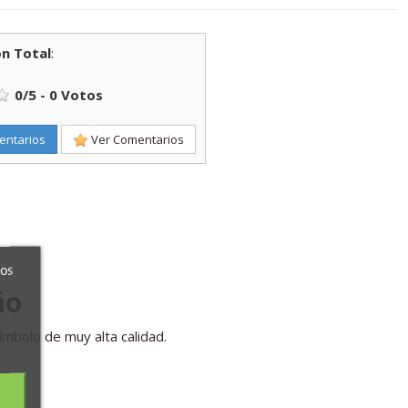
n Total
:
0
/
5
-
0
Votos
entarios
Ver Comentarios
ros
ño
ímbolo de muy alta calidad.