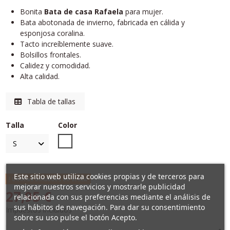
Bonita
Bata de casa Rafaela
para mujer.
Bata abotonada de invierno, fabricada en cálida y
esponjosa coralina.
Tacto increíblemente suave.
Bolsillos frontales.
Calidez y comodidad.
Alta calidad.
Tabla de tallas
Talla
Color
Unico
Este sitio web utiliza cookies propias y de terceros para
Últimas unidades en stock
mejorar nuestros servicios y mostrarle publicidad
27,95 €
relacionada con sus preferencias mediante el análisis de
sus hábitos de navegación. Para dar su consentimiento
Impuestos incluidos
sobre su uso pulse el botón Acepto.