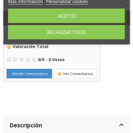
Más información
Personalizar cookies
ACEPTO
Añadir al carrito
RECHAZAR TODO
Valoración Total
:
0
/
5
-
0
Votos
Añadir Comentarios
Ver Comentarios
Descripción