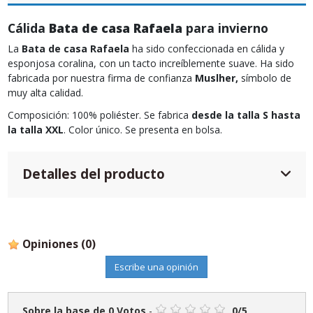
Cálida
Bata de casa Rafaela
para invierno
La
Bata de casa Rafaela
ha sido confeccionada en cálida y
esponjosa coralina, con un tacto increíblemente suave. Ha sido
fabricada por nuestra firma de confianza
Muslher,
símbolo de
muy alta calidad.
Composición: 100% poliéster. Se fabrica
desde la talla S hasta
la talla XXL
. Color único. Se presenta en bolsa.
Detalles del producto
Opiniones
(0)
Escribe una opinión
Sobre la base de
0
Votos
-
0
/
5