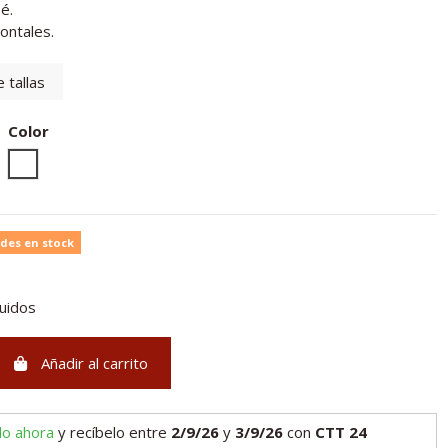
é.
rontales.
 tallas
Color
Unico
des en stock
luidos
Añadir al carrito
lo ahora
y recíbelo
entre
2/9/26
y
3/9/26
con
CTT 24