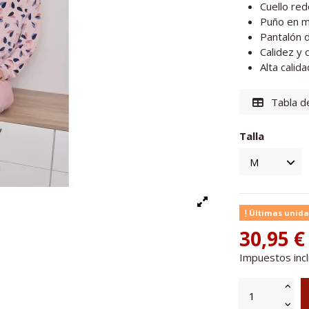
Cuello re
Puño en mu
Pantalón d
Calidez y
Alta calida
Tabla de
Talla
Últimas unida
30,95 €
Impuestos inc