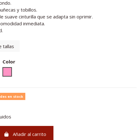
dondo.
ñecas y tobillos.
e suave cinturilla que se adapta sin oprimir.
 comodidad inmediata.
d.
 tallas
Color
Rosa
des en stock
luidos
Añadir al carrito