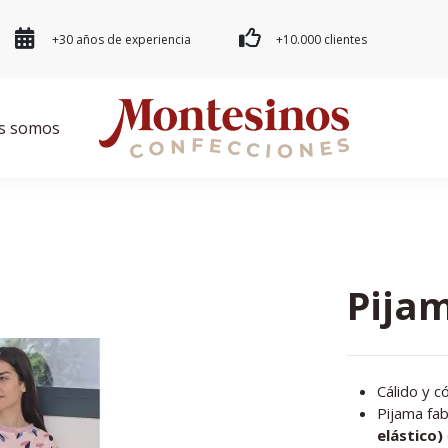
+30 años de experiencia
+10.000 clientes
s somos
Pijam
Cálido y 
Pijama fab
elástico)