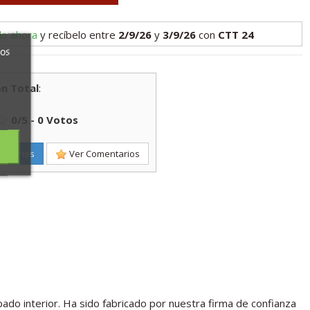
lo ahora
y recíbelo
entre
2/9/26
y
3/9/26
con
CTT 24
ros
n Total
:
0
/
5
-
0
Votos
entarios
Ver Comentarios
ado interior. Ha sido fabricado por nuestra firma de confianza