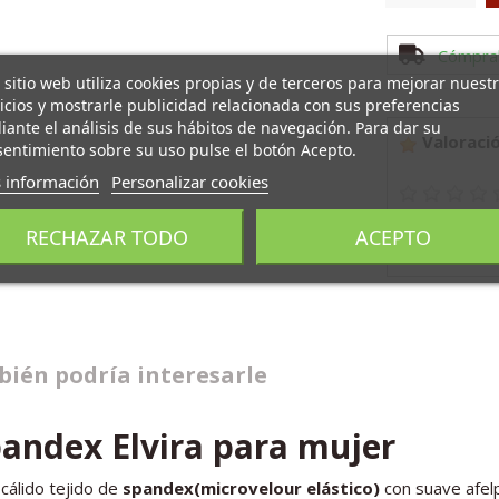
Cómpra
 sitio web utiliza cookies propias y de terceros para mejorar nuest
icios y mostrarle publicidad relacionada con sus preferencias
ante el análisis de sus hábitos de navegación. Para dar su
Valoració
entimiento sobre su uso pulse el botón Acepto.
 información
Personalizar cookies
RECHAZAR TODO
ACEPTO
Añadir Com
ién podría interesarle
andex Elvira para mujer
cálido tejido de
spandex(microvelour elástico)
con suave afelp