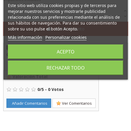
Este sitio web utiliza cookies propias y de terceros para
mejorar nuestros servicios y mostrarle publicidad
relacionada con sus preferencias mediante el análisis de
sus hábitos de navegación. Para dar su consentimiento
sobre su uso pulse el botón Acepto.
Añadir al carrito
Más información
Personalizar cookies
Cómpralo ahora
y recíbelo
entre
2/9/26
y
3/9/26
con
ACEPTO
CTT 24
RECHAZAR TODO
Valoración Total
:
0
/
5
-
0
Votos
Añadir Comentarios
Ver Comentarios