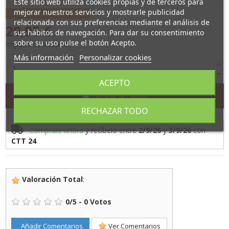
Este sitio web utiliza cookies propias y de terceros para
mejorar nuestros servicios y mostrarle publicidad
Últimas unidades en stock
relacionada con sus preferencias mediante el análisis de
29,95 €
sus hábitos de navegación. Para dar su consentimiento
sobre su uso pulse el botón Acepto.
Impuestos incluidos
Más información
Personalizar cookies
ACEPTO
Añadir al carrito
RECHAZAR TODO
Cómpralo ahora
y recíbelo
entre
2/9/26
y
3/9/26
con
CTT 24
Valoración Total
:
0
/
5
-
0
Votos
Añadir Comentarios
Ver Comentarios