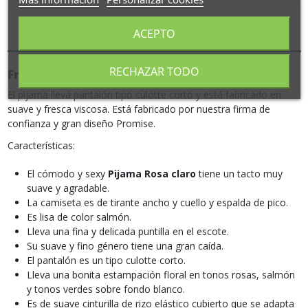
Descripción
ACEPTO
RECHAZAR TODO
Fresco y suave Pijama Rosa claro para mujer
El pijama lleva pantalón tipo culotte corto y está fabricado en
suave y fresca viscosa. Está fabricado por nuestra firma de
confianza y gran diseño Promise.
Características:
El cómodo y sexy
Pijama Rosa claro
tiene un tacto muy
suave y agradable.
La camiseta es de tirante ancho y cuello y espalda de pico.
Es lisa de color salmón.
Lleva una fina y delicada puntilla en el escote.
Su suave y fino género tiene una gran caída.
El pantalón es un tipo culotte corto.
Lleva una bonita estampación floral en tonos rosas, salmón
y tonos verdes sobre fondo blanco.
Es de suave cinturilla de rizo elástico cubierto que se adapta