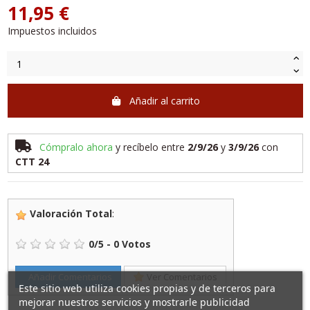
11,95 €
Impuestos incluidos
Añadir al carrito
Cómpralo ahora
y recíbelo
entre
2/9/26
y
3/9/26
con
CTT 24
Valoración Total
:
0
/
5
-
0
Votos
Añadir Comentarios
Ver Comentarios
Este sitio web utiliza cookies propias y de terceros para
mejorar nuestros servicios y mostrarle publicidad