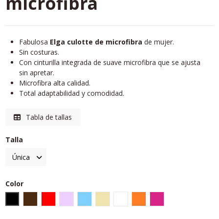
microfibra
Fabulosa
Elga culotte de microfibra
de mujer.
Sin costuras.
Con cinturilla integrada de suave microfibra que se ajusta
sin apretar.
Microfibra alta calidad.
Total adaptabilidad y comodidad.
Tabla de tallas
Talla
Color
Negro
Marrón
Rojo
Lila
Azul claro
Tierra
Blanco
naranja
berengena claro