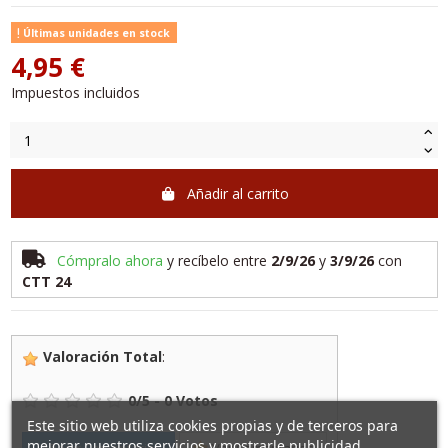
Últimas unidades en stock
4,95 €
Impuestos incluidos
Añadir al carrito
Cómpralo ahora
y recíbelo
entre
2/9/26
y
3/9/26
con
CTT 24
Valoración Total
:
0
/
5
-
0
Votos
Este sitio web utiliza cookies propias y de terceros para
mejorar nuestros servicios y mostrarle publicidad
Añadir Comentarios
Ver Comentarios