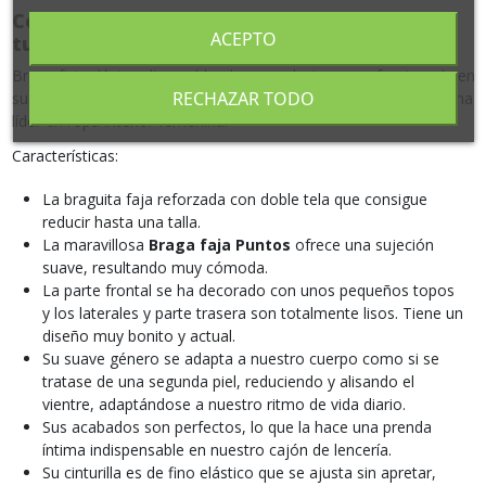
Cómoda Braga faja Puntos reduce y moldea
ACEPTO
tu figura
Braga faja clásica alta moldeadora y reductora, confeccionada en
RECHAZAR TODO
suave y cómoda microfibra por la
firma española Naiara,
firma
líder en ropa interior femenina.
Características:
La braguita faja reforzada con doble tela que consigue
reducir hasta una talla.
La maravillosa
Braga faja Puntos
ofrece una sujeción
suave, resultando muy cómoda.
La parte frontal se ha decorado con unos pequeños topos
y los laterales y parte trasera son totalmente lisos. Tiene un
diseño muy bonito y actual.
Su suave género se adapta a nuestro cuerpo como si se
tratase de una segunda piel, reduciendo y alisando el
vientre, adaptándose a nuestro ritmo de vida diario.
Sus acabados son perfectos, lo que la hace una prenda
íntima indispensable en nuestro cajón de lencería.
Su cinturilla es de fino elástico que se ajusta sin apretar,