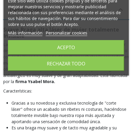
Este sitio web utiliza cookies propias y de terceros para
mejorar nuestros servicios y mostrarle publicidad
Descripción
relacionada con sus preferencias mediante el análisis de
sus hábitos de navegación. Para dar su consentimiento
sobre su uso pulse el botón Acepto.
Suave Braga alta láser de mujer totalmente
Más información
Personalizar cookies
Invisible
La
Braga alta láser de mujer
es una braguita básica de mujer
ACEPTO
de altura maxi está confeccionada en suave algodón antialérgico
con corte láser. La ausencia de costuras y ribetes la convierten en
invisible bajo nuestras prendas más ajustadas. El corte láser
RECHAZAR TODO
ofrece un acabado plano y muy limpio, y su tejido de algodón
antialérgico es muy suave y de gran adaptabilidad. Está fabricada
por la
firma Ysabel Mora.
Características:
Gracias a su novedosa y exclusiva tecnología de "corte
láser" ofrece un acabado sin ribetes ni costuras, haciéndose
totalmente invisible bajo nuestra ropa más ajustada y
aportando una sensación de comodidad única.
Es una braga muy suave y de tacto muy agradable y su