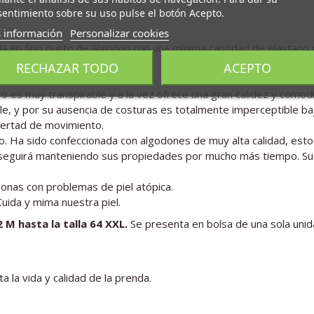
entimiento sobre su uso pulse el botón Acepto.
 información
Personalizar cookies
da en fino punto de algodón con una mínima cantidad de elastano q
RECHAZAR TODO
ACEPTO
ro es muy transpirable y a la vez ofrece una gran calidez y comod
le, y por su ausencia de costuras es totalmente imperceptible b
ibertad de movimiento.
do. Ha sido confeccionada con algodones de muy alta calidad, esto
ad seguirá manteniendo sus propiedades por mucho más tiempo. Su
sonas con problemas de piel atópica.
uida y mima nuestra piel.
2 M hasta la talla 64 XXL.
Se presenta en bolsa de una sola unid
a la vida y calidad de la prenda.