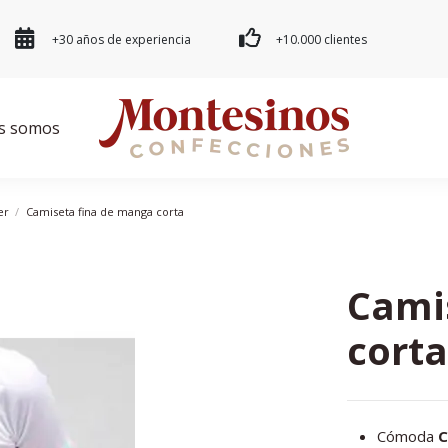
+30 años de experiencia
+10.000 clientes
s somos
er
Camiseta fina de manga corta
Cami
cort
Cómoda
C