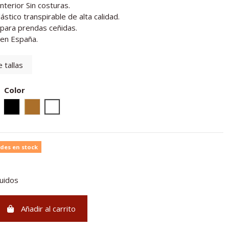
nterior Sin costuras.
ástico transpirable de alta calidad.
l para prendas ceñidas.
 en España.
 tallas
Color
Negro
Vison
Blanco
des en stock
luidos
Añadir al carrito