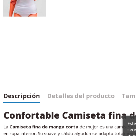
Descripción
Detalles del producto
Tamb
Confortable Camiseta fina d
Este
La
Camiseta fina de manga corta
de mujer es una camiseta in
serv
en ropa interior. Su suave y cálido algodón se adapta totalment
medi