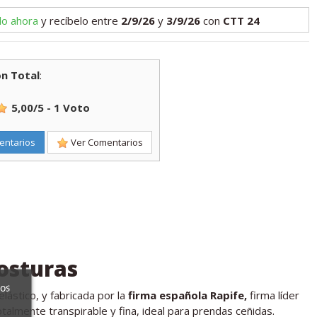
lo ahora
y recíbelo
entre
2/9/26
y
3/9/26
con
CTT 24
n Total
:
5,00
/
5
-
1
Voto
entarios
Ver Comentarios
osturas
ros
lástico, y fabricada por la
firma española Rapife,
firma líder
talmente transpirable y fina, ideal para prendas ceñidas.