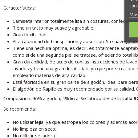
cons
Características:
Más
Camiseta interior totalmente lisa sin costuras, confecciona
Tiene un tacto muy suave y agradable.
Gran flexibilidad.
Alta capacidad de transpiración y absorción. Su suave géne
Tiene una hechura óptima, es decir, es totalmente adaptab
como si de una segunda piel se tratase, ofreciendo total l
Gran durabilidad, de acuerdo con las instrucciones de lava
lavados y tiene una gran durabilidad, ya que por su calid
empleado materias de alta calidad.
Está fabricada en su gran parte de algodón, ideal para per
El algodón de Rapife es muy recomendado por su calidad. C
Composición: 96% algodón; 4% licra. Se fabrica desde la
talla 5
Se recomienda:
No utilizar lejía, ya que estropea los colores y además acort
No limpieza en seco.
No utilizar secadora.