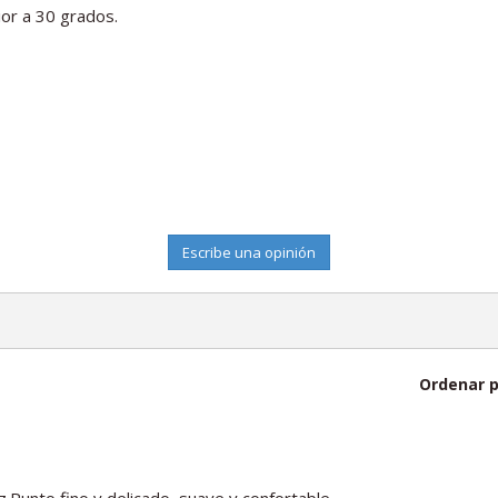
ior a 30 grados.
Escribe una opinión
Ordenar p
ez.Punto fino y delicado, suave y confortable