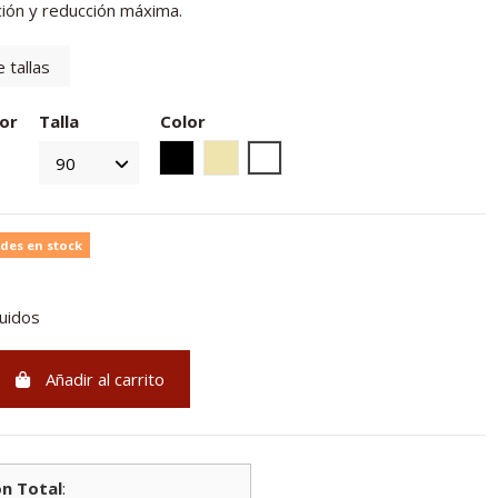
ción y reducción máxima.
 tallas
or
Talla
Color
Negro
Tierra
Blanco
des en stock
luidos
Añadir al carrito
n Total
: