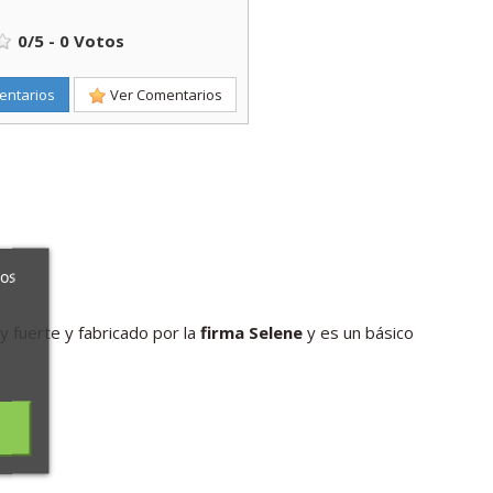
0
/
5
-
0
Votos
entarios
Ver Comentarios
ros
 fuerte y fabricado por la
firma Selene
y es un básico