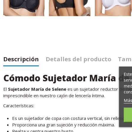
Descripción
Detalles del producto
Tamb
Este
Cómodo Sujetador María de 
serv
medi
El
Sujetador María de Selene
es un sujetador reductor de cap
cons
imprescindible en nuestro cajón de lencería íntima.
Más
Características:
Es un sujetador de copa con costura vertical, sin relleno y 
Proporciona una gran sujeción y reducción máxima.
Realza y centra nuestro busto.