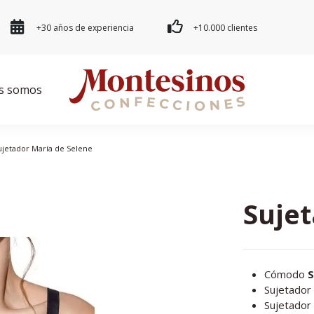
+30 años de experiencia
+10.000 clientes
s somos
ujetador María de Selene
Suje
Cómodo
S
Sujetador 
Sujetador