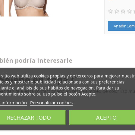
Añadir Com
ién podría interesarle
 sitio web utiliza cookies propias y de terceros para mejorar nuest
Selene en copa C
icios y mostrarle publicidad relacionada con sus preferencias
ante el análisis de sus hábitos de navegación. Para dar su
acidad que está confeccionado en tejido simplex de color liso muy
entimiento sobre su uso pulse el botón Acepto.
 información
Personalizar cookies
RECHAZAR TODO
ACEPTO
con aros, en copa C.