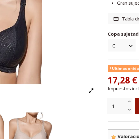
Gran suje
Tabla de
Copa sujetad
Últimas unida
17,28 €
Impuestos inc
Valoració