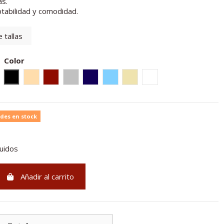
as.
ptabilidad y comodidad.
 tallas
Color
Negro
Rosé
Burdeos
Gris claro
Azul marino
Azul claro
Tierra
Blanco
des en stock
luidos
Añadir al carrito