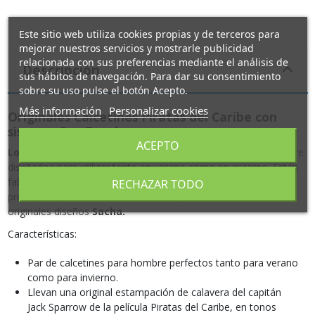
Este sitio web utiliza cookies propias y de terceros para
mejorar nuestros servicios y mostrarle publicidad
relacionada con sus preferencias mediante el análisis de
Descripción
sus hábitos de navegación. Para dar su consentimiento
sobre su uso pulse el botón Acepto.
Más información
Personalizar cookies
Originales Calcetines Piratas del Caribe con
sistema Dry Touch
ACEPTO
Los Calcetines Piratas del Caribe
son calcetines para hombre
diseñados para utilizar tanto en verano como en invierno. Están
fabricados con fibras procedentes de cultivos ecológicos y
RECHAZAR TODO
procesos sostenibles. Está fabricado por nuestra firma de
originales diseños
Sacha.
Características:
Par de calcetines para hombre perfectos tanto para verano
como para invierno.
Llevan una original estampación de calavera del capitán
Jack Sparrow de la película Piratas del Caribe, en tonos