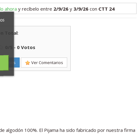
lo ahora
y recíbelo
entre
2/9/26
y
3/9/26
con
CTT 24
ros
n Total
:
0
/
5
-
0
Votos
entarios
Ver Comentarios
e algodón 100%. El Pijama ha sido fabricado por nuestra firma