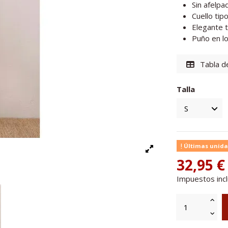
Sin afelpad
Cuello tip
Elegante t
Puño en lo
Tabla de
Talla
Últimas unida
32,95 €
Impuestos inc