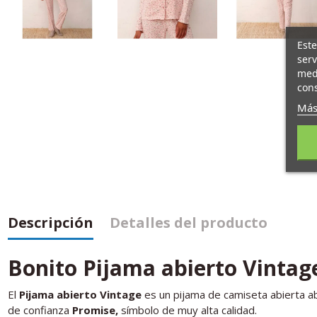
Este
serv
medi
cons
Más
Descripción
Detalles del producto
Bonito Pijama abierto Vintag
El
Pijama abierto Vintage
es un pijama de camiseta abierta a
de confianza
Promise,
símbolo de muy alta calidad.