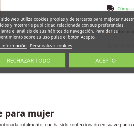
Cómpra
 sitio web utiliza cookies propias y de terceros para mejorar nuest
icios y mostrarle publicidad relacionada con sus preferencias
ante el análisis de sus hábitos de navegación. Para dar su
Valoració
entimiento sobre su uso pulse el botón Acepto.
 información
Personalizar cookies
RECHAZAR TODO
ACEPTO
Añadir Com
e para mujer
botonada totalmente, que ha sido confeccionado en suave punto d