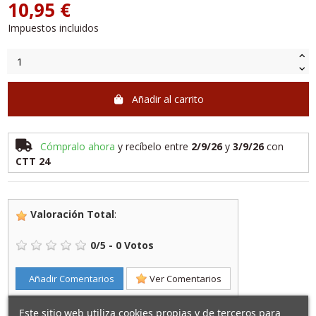
10,95 €
Impuestos incluidos
Añadir al carrito
Cómpralo ahora
y recíbelo
entre
2/9/26
y
3/9/26
con
CTT 24
Valoración Total
:
0
/
5
-
0
Votos
Añadir Comentarios
Ver Comentarios
Este sitio web utiliza cookies propias y de terceros para