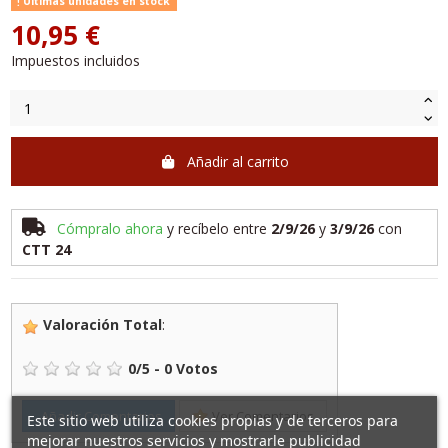
Últimas unidades en stock
10,95 €
Impuestos incluidos
Añadir al carrito
Cómpralo ahora
y recíbelo
entre
2/9/26
y
3/9/26
con
CTT 24
Valoración Total
:
0
/
5
-
0
Votos
Añadir Comentarios
Ver Comentarios
Este sitio web utiliza cookies propias y de terceros para
mejorar nuestros servicios y mostrarle publicidad