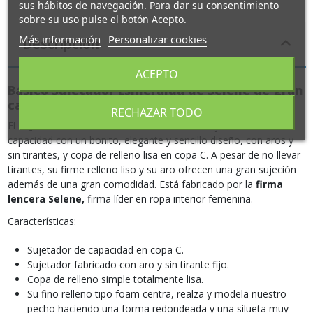
sus hábitos de navegación. Para dar su consentimiento
sobre su uso pulse el botón Acepto.
Más información
Personalizar cookies
Descripción
ACEPTO
Básico Sujetador Esmeralda de Selene de gran
capacidad
RECHAZAR TODO
El
Sujetador Esmeralda de Selene
es un sujetador de
capacidad con un bonito, elegante y sencillo diseño, con aros y
sin tirantes, y copa de relleno lisa en copa C. A pesar de no llevar
tirantes, su firme relleno liso y su aro ofrecen una gran sujeción
además de una gran comodidad. Está fabricado por la
firma
lencera Selene,
firma líder en ropa interior femenina.
Características:
Sujetador de capacidad en copa C.
Sujetador fabricado con aro y sin tirante fijo.
Copa de relleno simple totalmente lisa.
Su fino relleno tipo foam centra, realza y modela nuestro
pecho haciendo una forma redondeada y una silueta muy